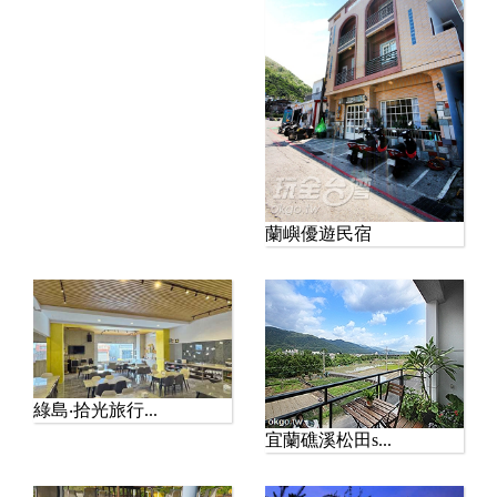
蘭嶼優遊民宿
綠島‧拾光旅行...
宜蘭礁溪松田s...