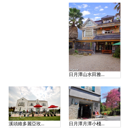
【玩全台灣旅遊網報導】
位於南投縣信義鄉的 塔塔
加遊憩區，海拔約2,610...
日月潭山水田雅...
日月潭月潭小棧...
溪頭維多麗亞玫...