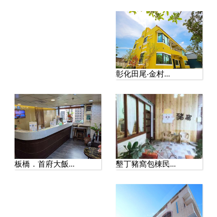
彰化田尾‧金村...
墾丁豬窩包棟民...
板橋．首府大飯...