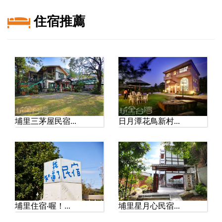
年華登場！巨...
暑假來台南七股鹽山，又
住宿推薦
有新的玩法！一年一度的
「風吹七Go」七股鹽山風
箏嘉年華...
2026九族文化村夏日嘉年
華｜全新水劇...
【玩全台灣旅遊網報導】
暑假想安排一趟南投旅遊
嗎？今年 九族文化村夏日
嘉年華 ...
埔里三茅屋民宿...
日月潭花鳥新村...
淡江大橋正式通車！淡水
到八里更近了，漫...
【玩全台灣旅遊網報導】
淡水又多了一處不能錯過
的新景點！淡江大橋正式
通車後，往...
埔里星月心民宿...
埔里住宿‧喔！...
漫遊塔塔加！紅葉、雲海
與玉山景致一次收...