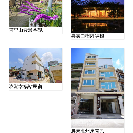
阿里山雲瀑谷觀...
嘉義白樹腳驛棧...
澎湖幸福站民宿...
屏東潮州東青民...